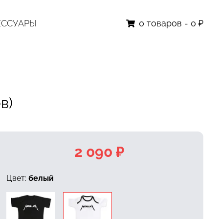
ЕССУАРЫ
0
товаров
-
0 ₽
в)
2 090 ₽
Цвет:
белый