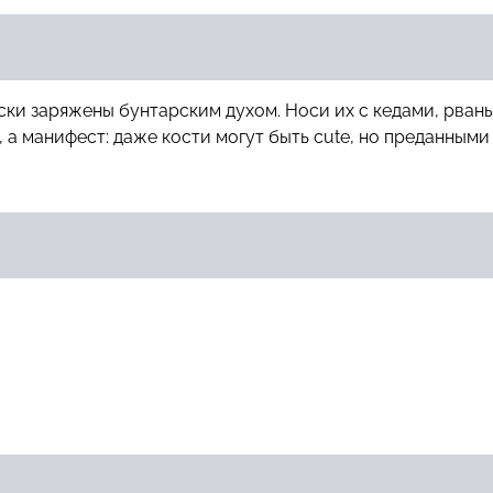
оски заряжены бунтарским духом. Носи их с кедами, рва
, а манифест: даже кости могут быть cute, но преданными