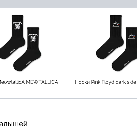
eowtallicA
MEWTALLICA
Носки Pink Floyd dark side
малышей