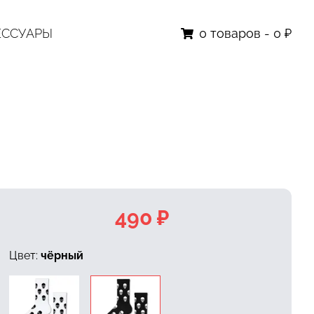
ЕССУАРЫ
0
товаров
-
0 ₽
490 ₽
Цвет:
чёрный