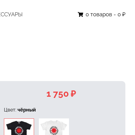
ЕССУАРЫ
0
товаров
-
0 ₽
1 750 ₽
Цвет:
чёрный