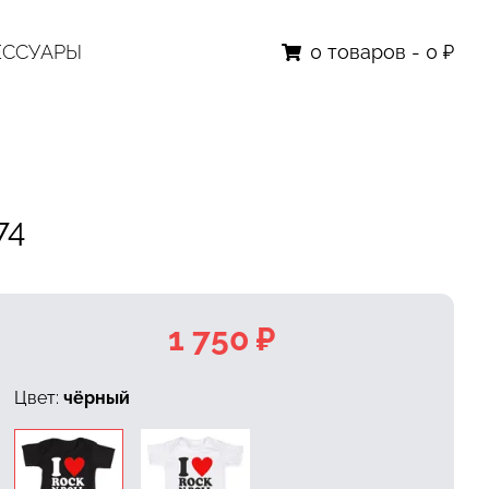
ЕССУАРЫ
0
товаров
-
0 ₽
74
1 750 ₽
Цвет:
чёрный