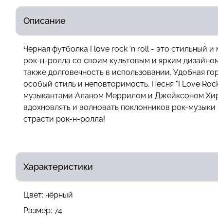
Описание
Черная футболка I love rock 'n roll - это стильны
рок-н-ролла со своим культовым и ярким дизайном
также долговечность в использовании. Удобная горл
особый стиль и неповторимость. Песня "I Love Roc
музыкантами Аланом Меррилом и Джейксоном Хиршо
вдохновлять и волновать поклонников рок-музыки по
страсти рок-н-ролла!
Характеристики
Цвет:
чёрный
Размер:
74