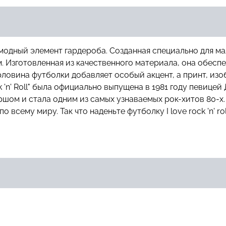
й и модный элемент гардероба. Созданная специально для 
. Изготовленная из качественного материала, она обесп
овина футболки добавляет особый акцент, а принт, изобр
k 'n' Roll" была официально выпущена в 1981 году певице
м и стала одним из самых узнаваемых рок-хитов 80-х. 
 всему миру. Так что наденьте футболку I love rock 'n' r