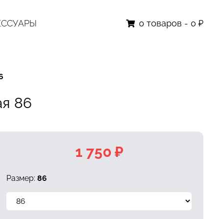
ЕССУАРЫ
0
товаров
-
0 ₽
6
я 86
1 750 ₽
Размер:
86