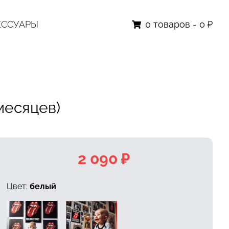
ЕССУАРЫ
0
товаров
-
0 ₽
месяцев)
2 090 ₽
Цвет:
белый