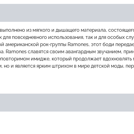
ыполнено из мягкого и дышащего материала, состоящего 
для повседневного использования, так и для особых слу
й американской рок-группы Ramones, этот боди передает
ва. Ramones славятся своим авангардным звучанием, пр
неповторимом имидже, который продолжает вдохновлять 
, но и является ярким штрихом в мире детской моды, пе